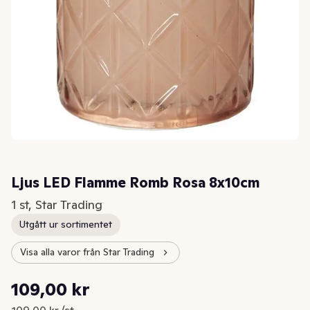
Ljus LED Flamme Romb Rosa 8x10cm
1 st, Star Trading
Utgått ur sortimentet
Visa alla varor från Star Trading
Styckpris: 109,00 kr /st
109,00 kr
Nuvarande pris är: 109,00 kr
109,00 kr /st