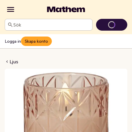
Sök
Logga in
Skapa konto
me Romb Rosa 8x10cm
Ljus