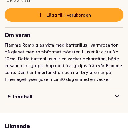
Lägg till i varukorgen
Om varan
Flamme Romb glaslykta med batteriljus i varmrosa ton 
på glaset med rombformat mönster. Ljuset är cirka 8 x 
10cm. Detta batteriljus blir en vacker dekoration, både 
ensam och i grupp ihop med övriga ljus från vår Flamme 
serie. Den har timerfunktion och när brytaren är på 
timerläget lyser ljuset i ca 30 dagar med en vacker 
realistisk låga i varmvitt. Den drivs av 2 AA batterier, 
dessa ingår ej.
Innehåll
Liknande