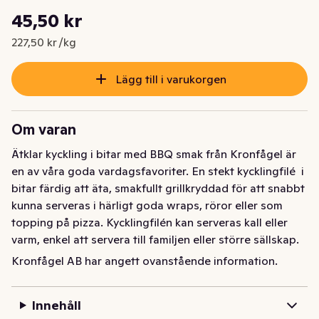
Styckpris: 227,50 kr /kg
45,50 kr
Nuvarande pris är: 45,50 kr
227,50 kr /kg
Lägg till i varukorgen
Om varan
Ätklar kyckling i bitar med BBQ smak från Kronfågel är 
en av våra goda vardagsfavoriter. En stekt kycklingfilé  i 
bitar färdig att äta, smakfullt grillkryddad för att snabbt 
kunna serveras i härligt goda wraps, röror eller som 
topping på pizza. Kycklingfilén kan serveras kall eller 
varm, enkel att servera till familjen eller större sällskap. 
Alltid svensk kyckling för en godare måltid.
Kronfågel AB har angett ovanstående information.
Innehåll