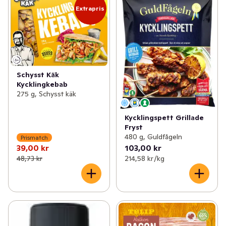
Extrapris
Schysst Käk
Kycklingkebab
275 g, Schysst käk
Kycklingspett Grillade
Fryst
480 g, Guldfågeln
Prismatch
39,00 kr
103,00 kr
48,73 kr
214,58 kr /kg