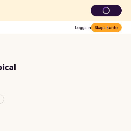
Logga in
Skapa konto
ical