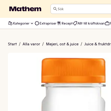
Sök
Kategorier
Extrapriser
Recept
Allt till kräftskivan
dryck Tropical
Start
/
Alla varor
/
Mejeri, ost & juice
/
Juice & fruktd