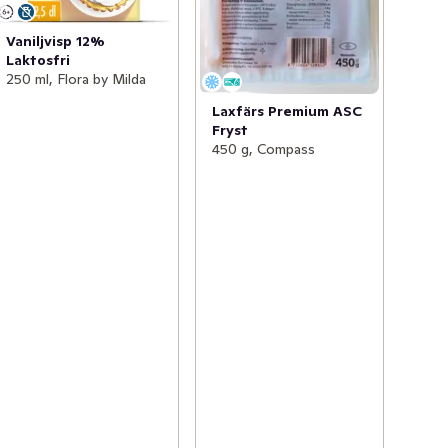
Vaniljvisp 12%
Laktosfri
250 ml, Flora by Milda
Laxfärs Premium ASC
Fryst
450 g, Compass