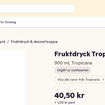
För företag
ryck
/
Fruktdryck & dessertsoppa
Fruktdryck Trop
900 ml, Tropicana
Utgått ur sortimentet
Visa alla varor från Tropicana
Styckpris: 45,00 kr /l
40,50 kr
Nuvarande pris är: 40,50 kr
+ 1,00 kr pant