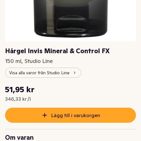
Hårgel Invis Mineral & Control FX
150 ml, Studio Line
Visa alla varor från Studio Line
Styckpris: 346,33 kr /l
51,95 kr
Nuvarande pris är: 51,95 kr
346,33 kr /l
Lägg till i varukorgen
Om varan