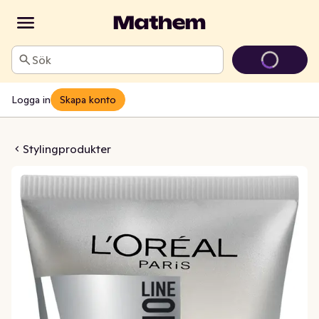
Sök
Logga in
Skapa konto
Mineral & Control FX
Stylingprodukter