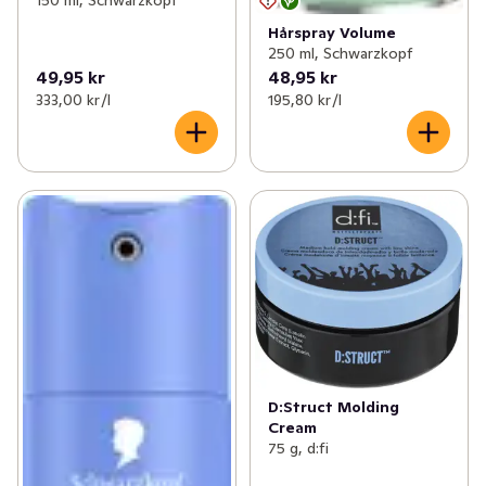
150 ml, Schwarzkopf
Hårspray Volume
250 ml, Schwarzkopf
49,95 kr
48,95 kr
333,00 kr /l
195,80 kr /l
D:Struct Molding
Cream
75 g, d:fi