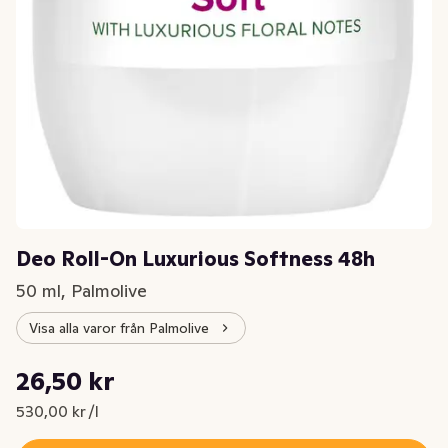
Deo Roll-On Luxurious Softness 48h
50 ml, Palmolive
Visa alla varor från Palmolive
Styckpris: 530,00 kr /l
26,50 kr
Nuvarande pris är: 26,50 kr
530,00 kr /l