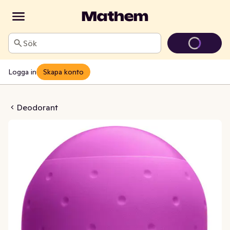
Sök
Logga in
Skapa konto
xurious Softness 48h
Deodorant