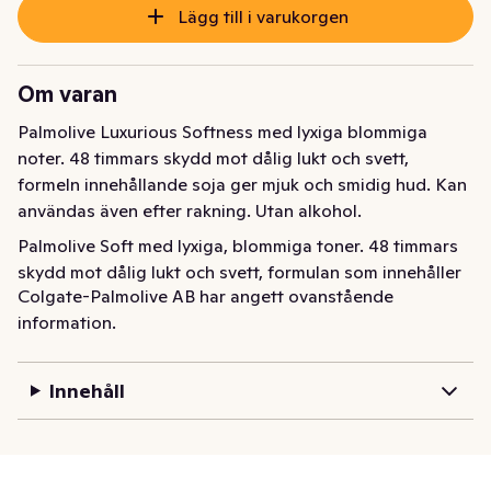
Lägg till i varukorgen
Om varan
Palmolive Luxurious Softness med lyxiga blommiga 
noter. 48 timmars skydd mot dålig lukt och svett, 
formeln innehållande soja ger mjuk och smidig hud. Kan 
användas även efter rakning. Utan alkohol.
Palmolive Soft med lyxiga, blommiga toner. 48 timmars 
skydd mot dålig lukt och svett, formulan som innehåller 
Colgate-Palmolive AB har angett ovanstående
soja ger mjuk och smidig hud. Kan även användas efter 
information.
rakning. Utan alkohol.
Innehåll