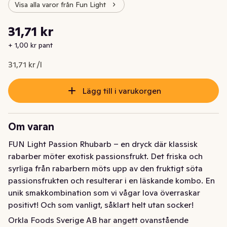
Visa alla varor från Fun Light
Styckpris: 31,71 kr /l
31,71 kr
Nuvarande pris är: 31,71 kr
+ 1,00 kr pant
31,71 kr /l
Lägg till i varukorgen
Om varan
FUN Light Passion Rhubarb – en dryck där klassisk 
rabarber möter exotisk passionsfrukt. Det friska och 
syrliga från rabarbern möts upp av den fruktigt söta 
passionsfrukten och resulterar i en läskande kombo. En 
unik smakkombination som vi vågar lova överraskar 
positivt! Och som vanligt, såklart helt utan socker!

Orkla Foods Sverige AB har angett ovanstående