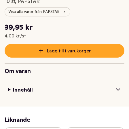
10 st, PAPSTAR
Visa alla varor från PAPSTAR
Styckpris: 4,00 kr /st
39,95 kr
Nuvarande pris är: 39,95 kr
4,00 kr /st
Lägg till i varukorgen
Om varan
Innehåll
Liknande