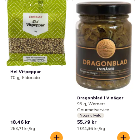
Hel Vitpeppar
70 g, Eldorado
Dragonblad i Vinäger
95 g, Werners
Gourmetservice
Noga utvald
18,46 kr
55,79 kr
263,71 kr /kg
1 014,36 kr /kg