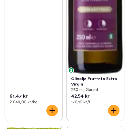
Olivolja Fruttato Extra
Virgin
250 ml, Garant
61,47 kr
42,54 kr
2 049,00 kr /kg
170,16 kr /l