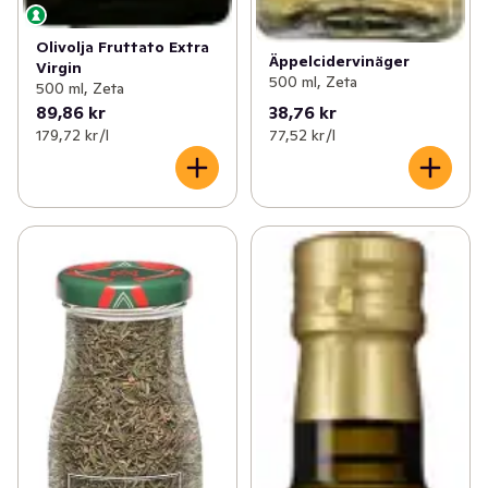
Olivolja Fruttato Extra
Äppelcidervinäger
Virgin
500 ml, Zeta
500 ml, Zeta
89,86 kr
38,76 kr
179,72 kr /l
77,52 kr /l