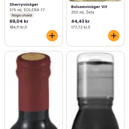
Sherryvinäger
Balsamvinäger Vit
375 ml, SOLERA 77
250 ml, Zeta
Noga utvald
69,04 kr
44,43 kr
184,11 kr /l
177,72 kr /l