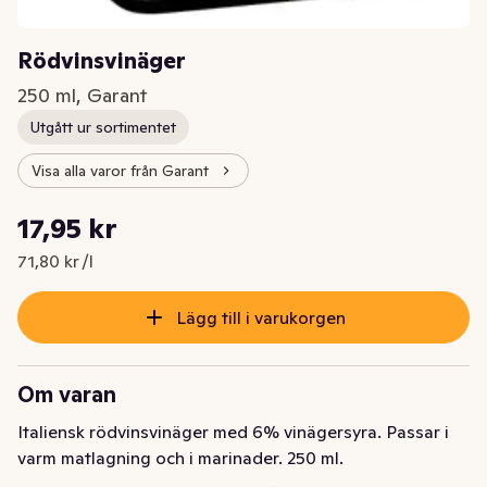
Rödvinsvinäger
250 ml, Garant
Utgått ur sortimentet
Visa alla varor från Garant
Styckpris: 71,80 kr /l
17,95 kr
Nuvarande pris är: 17,95 kr
71,80 kr /l
Lägg till i varukorgen
Om varan
Italiensk rödvinsvinäger med 6% vinägersyra. Passar i 
varm matlagning och i marinader. 250 ml.