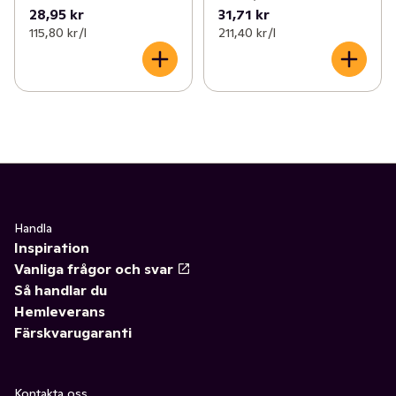
28,95 kr
31,71 kr
115,80 kr /l
211,40 kr /l
Handla
Inspiration
Vanliga frågor och svar
Så handlar du
Hemleverans
Färskvarugaranti
Kontakta oss