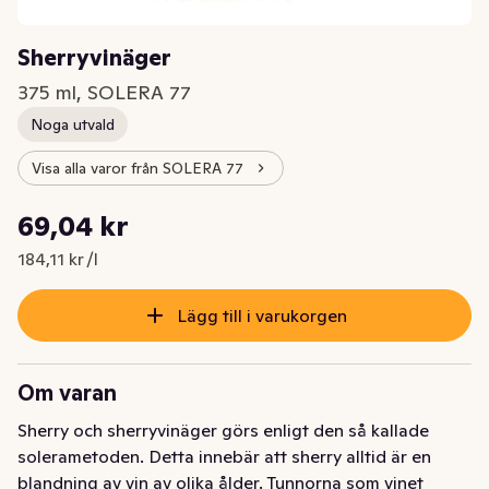
Sherryvinäger
375 ml, SOLERA 77
Noga utvald
Visa alla varor från SOLERA 77
Styckpris: 184,11 kr /l
69,04 kr
Nuvarande pris är: 69,04 kr
184,11 kr /l
Lägg till i varukorgen
Om varan
Sherry och sherryvinäger görs enligt den så kallade 
solerametoden. Detta innebär att sherry alltid är en 
blandning av vin av olika ålder. Tunnorna som vinet 