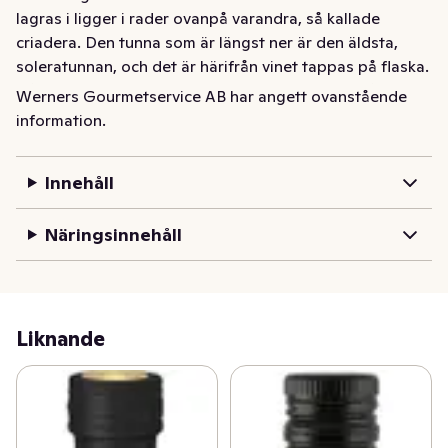
lagras i ligger i rader ovanpå varandra, så kallade 
criadera. Den tunna som är längst ner är den äldsta, 
soleratunnan, och det är härifrån vinet tappas på flaska. 
Då vin tas ur soleratunnan fylls samma mängd på ur 
Werners Gourmetservice AB har angett ovanstående
tunnan ovanför och så vidare. På samma sätt tillverkas 
information.
vår sherryvinäger och lagras. En fantastisk smaksättare 
till bl.a. lamm, vilt, fisk, ostron och vinägretter. Förvaras 
Innehåll
torrt, mörkt och svalt.
Näringsinnehåll
Liknande