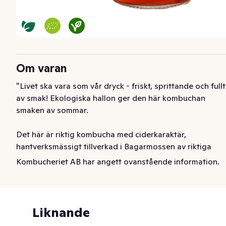
Om varan
"Livet ska vara som vår dryck - friskt, sprittande och fullt 
av smak! Ekologiska hallon ger den här kombuchan 
smaken av sommar. 

Det här är riktig kombucha med ciderkaraktär, 
hantverksmässigt tillverkad i Bagarmossen av riktiga 
ekologiska råvaror - inga aromer, inga koncentrat, inga 
Kombucheriet AB har angett ovanstående information.
artificiella sötningemedel. Veganvänlig, innehåller inte 
gluten, GMO eller mjölkprodukter. Opastöriserad, 
mikroorganiskmerna som gör kombucha till kombucha 
lever fortfarande i flaskan. Kan innehålla klumpar av 
Liknande
kombuchakultur. Smak och innehåll kan variera något 