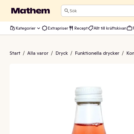
Sök
Kategorier
Extrapriser
Recept
Allt till kräftskivan
cha Hallon EKO
Start
/
Alla varor
/
Dryck
/
Funktionella drycker
/
Ko