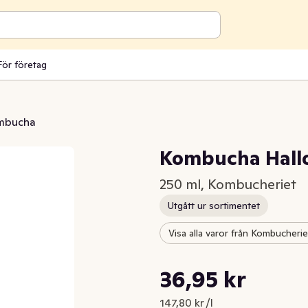
För företag
mbucha
Kombucha Hall
250 ml, Kombucheriet
Utgått ur sortimentet
Visa alla varor från Kombucherie
Styckpris: 147,80 kr /l
36,95 kr
Nuvarande pris är: 36,95 kr
147,80 kr /l