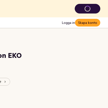
Logga in
Skapa konto
on EKO
t