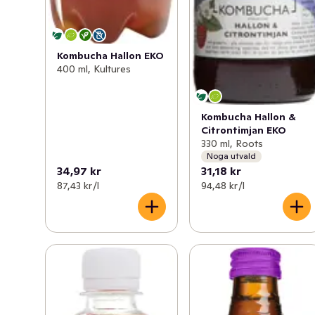
Kombucha Hallon EKO
400 ml, Kultures
Kombucha Hallon &
Citrontimjan EKO
330 ml, Roots
Noga utvald
34,97 kr
31,18 kr
87,43 kr /l
94,48 kr /l