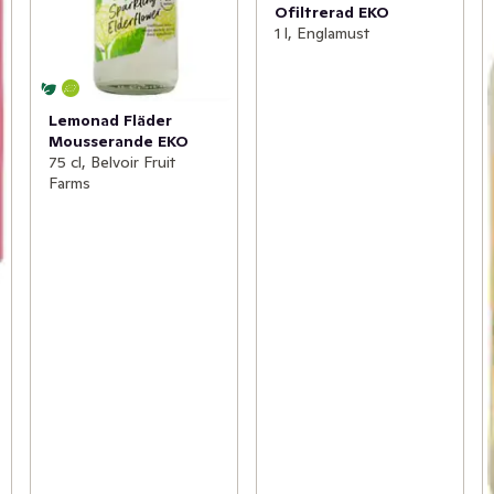
Ofiltrerad EKO
1 l, Englamust
Lemonad Fläder
Mousserande EKO
75 cl, Belvoir Fruit
Farms