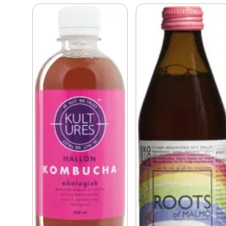
mellan batcher.

KOMBUCHERIET är ett familjeföretag med framåtanda 
som startade 2016. Vår kombucha är friskare och torrare 
än de flesta andra märken vilket gör den till den 
perfekta törstsläckaren, måltidsdrycken eller 
festdrycken för den som inte vill ha alkohol eller sött. 
Skål för en bättre morgondag!"
Fräsch kombucha med härlig smak från ekologiska 
hallon. Det smakar sommar! Hantverkskombucha från 
Sverige levererad hem till dig.