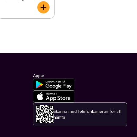
Appar
Skanna med telefonkameran för att
hämta