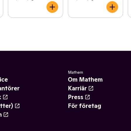
Mathem
ice
Om Mathem
antörer
Karriär
k
Press
tter)
För företag
m