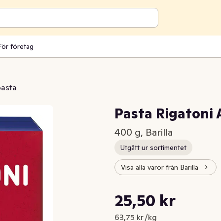
För företag
pasta
Pasta Rigatoni 
400 g, Barilla
Utgått ur sortimentet
Visa alla varor från Barilla
Styckpris: 63,75 kr /kg
25,50 kr
Nuvarande pris är: 25,50 kr
63,75 kr /kg