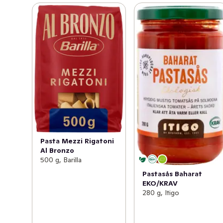
bronsvals säkerställer en rik textur och porös yta. Den 
speciella formen tillsammans med den robusta 
karaktären hjälper till att binda vilken sås som helst - för 
en smakfull upplevelse.
Pasta Mezzi Rigatoni
Al Bronzo
500 g, Barilla
Pastasås Baharat
EKO/KRAV
280 g, Itigo