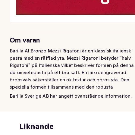
Om varan
Barilla Al Bronzo Mezzi Rigatoni är en klassisk italiensk 
pasta med en räfflad yta. Mezzi Rigatoni betyder "halv 
Rigatoni" på Italienska vilket beskriver formen på denna 
durumvetepasta på ett bra sätt. En mikroengraverad 
bronsvals säkerställer en rik textur och porös yta. Den 
speciella formen tillsammans med den robusta 
karaktären hjälper till att binda vilken sås som helst - för 
Barilla Sverige AB har angett ovanstående information.
en smakfull upplevelse.
Barilla Al Bronzo Mezzi Rigatoni är en klassisk italiensk 
pasta med en räfflad yta. Mezzi Rigatoni betyder "halv 
Liknande
Rigatoni" på Italienska vilket beskriver formen på denna 
durumvetepasta på ett bra sätt. En mikroengraverad 