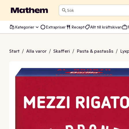
Sök
Kategorier
Extrapriser
Recept
Allt till kräftskivan
igatoni Al Bronzo
Start
/
Alla varor
/
Skafferi
/
Pasta & pastasås
/
Lyx