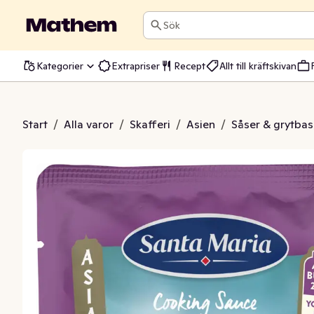
Sök
Kategorier
Extrapriser
Recept
Allt till kräftskivan
ce Dark Soy & Garlic
Start
/
Alla varor
/
Skafferi
/
Asien
/
Såser & grytbas