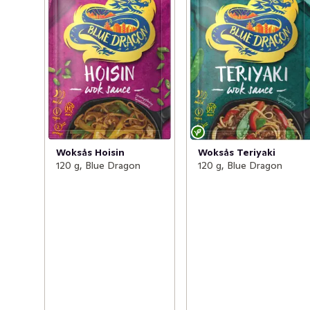
svamp i stekpannan. Komplettera med Asian Steamed 
Buns, grönsaker och en härlig toppingsås, så bjuder du 
familj och vänner på något gott, nytt och spännande!
Woksås Hoisin
Woksås Teriyaki
120 g, Blue Dragon
120 g, Blue Dragon