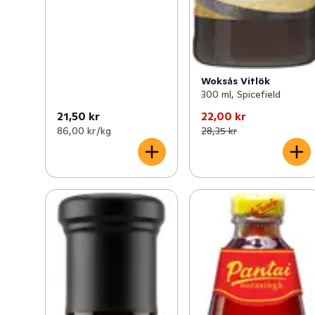
Woksås Vitlök
300 ml, Spicefield
21,50 kr
22,00 kr
86,00 kr /kg
28,35 kr