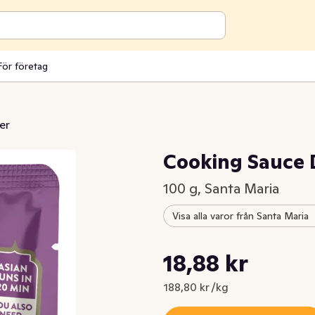
För företag
er
Cooking Sauce D
100 g, Santa Maria
Visa alla varor från Santa Maria
Styckpris: 188,80 kr /kg
18,88 kr
Nuvarande pris är: 18,88 kr
188,80 kr /kg