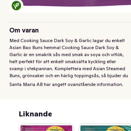
Om varan
Med Cooking Sauce Dark Soy & Garlic lagar du enkelt 
Asian Bao Buns hemma! Cooking Sauce Dark Soy & 
Garlic är en smakrik sås med smak av soya och vitlök, 
helt perfekt för att enkelt smaksätta kyckling eller 
svamp i stekpannan. Komplettera med Asian Steamed 
Buns, grönsaker och en härlig toppingsås, så bjuder du 
familj och vänner på något gott, nytt och spännande! - 
Santa Maria AB har angett ovanstående information.
Tacos på asiatisk vis - Testa också: Asian Steamed Buns 
- Testa också: Topping Sauce Sweet Mango & Chili
Med Cooking Sauce Dark Soy & Garlic lagar du enkelt  
Liknande
Asian Bao Buns hemma! Cooking Sauce Dark Soy & 
Garlic är en smakrik sås med smak av soya och vitlök, 
helt perfekt för att enkelt smaksätta kyckling eller 