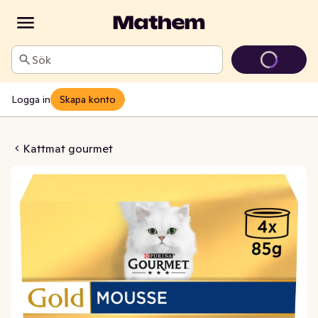
Sök
Logga in
Skapa konto
Tonfisk/Lever/Kalkon/Oxkött
Kattmat gourmet