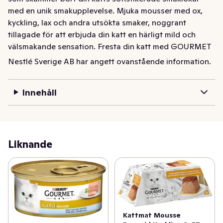
med en unik smakupplevelse. Mjuka mousser med ox, 
kyckling, lax och andra utsökta smaker, noggrant 
tillagade för att erbjuda din katt en härligt mild och 
välsmakande sensation. Fresta din katt med GOURMET 
Gold Mousse – en mjuk, sammetslen njutning!
Nestlé Sverige AB har angett ovanstående information.
GOURMET Gold har skapat Mousse – ett utsökt recept 
som skämmer bort din katts sofistikerade smaklökar 
Innehåll
med en unik smakupplevelse. Mjuka mousser med ox, 
kyckling, lax och andra utsökta smaker, noggrant 
tillagade för att erbjuda din katt en härligt mild och 
välsmakande sensation.

Liknande
Fresta din katt med GOURMET Gold Mousse – en mjuk, 
sammetslen njutning!
Kattmat Mousse