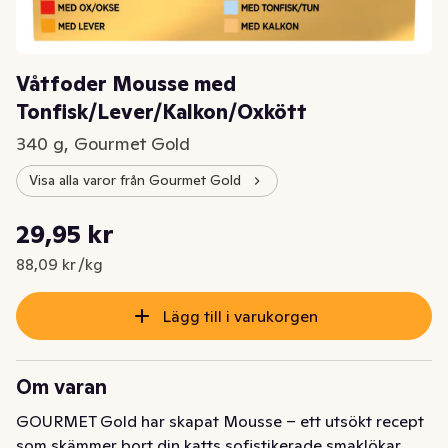
Våtfoder Mousse med
Tonfisk/Lever/Kalkon/Oxkött
340 g, Gourmet Gold
Visa alla varor från Gourmet Gold
Styckpris: 88,09 kr /kg
29,95 kr
Nuvarande pris är: 29,95 kr
88,09 kr /kg
Lägg till i varukorgen
Om varan
GOURMET Gold har skapat Mousse – ett utsökt recept 
som skämmer bort din katts sofistikerade smaklökar 