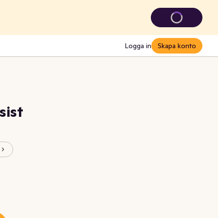
Logga in
Skapa konto
sist