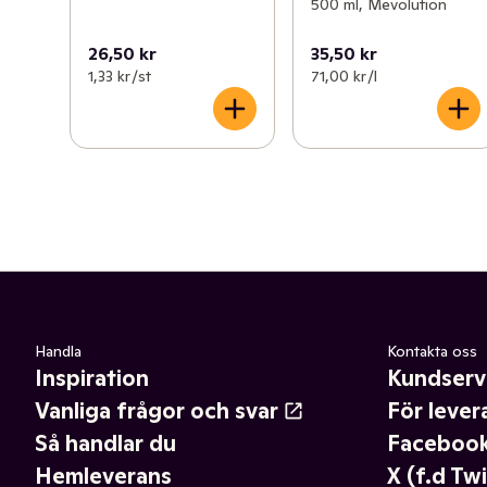
500 ml, Mevolution
26,50 kr
35,50 kr
1,33 kr /st
71,00 kr /l
Handla
Kontakta oss
Inspiration
Kundserv
Vanliga frågor och svar
För lever
Så handlar du
Faceboo
Hemleverans
X (f.d Twi