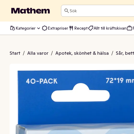
Sök
Kategorier
Extrapriser
Recept
Allt till kräftskivan
er Aqua Resist
Start
/
Alla varor
/
Apotek, skönhet & hälsa
/
Sår, bet