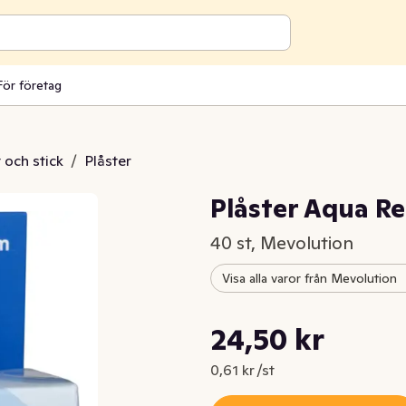
För företag
t och stick
/
Plåster
Plåster Aqua Re
40 st, Mevolution
Visa alla varor från Mevolution
Styckpris: 0,61 kr /st
24,50 kr
Nuvarande pris är: 24,50 kr
0,61 kr /st