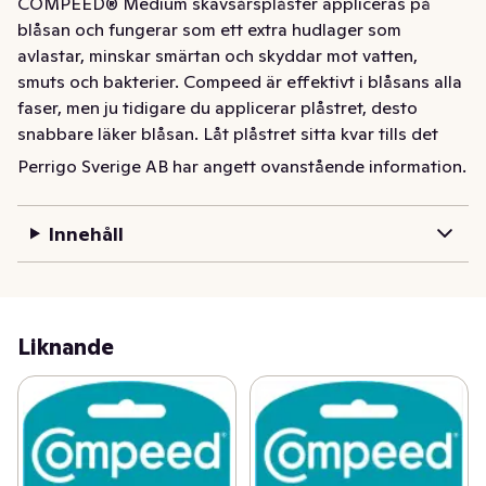
COMPEED® Medium skavsårsplåster appliceras på 
blåsan och fungerar som ett extra hudlager som 
avlastar, minskar smärtan och skyddar mot vatten, 
smuts och bakterier. Compeed är effektivt i blåsans alla 
faser, men ju tidigare du applicerar plåstret, desto 
snabbare läker blåsan. Låt plåstret sitta kvar tills det 
faller bort av sig själv. Vattentätt.    OMEDELBAR 
Perrigo Sverige AB har angett ovanstående information.
SMÄRTLINDRING  Lindrar smärtan omedelbart, skyddar 
från skoskav och ger skön tryckavlastning,     SNABB 
Innehåll
LÄKNING  Ett formpassande, vattentät och 
andningsbart plåster som håller naturlig fukt inne och 
frigör en snabbare samt naturlig läkning.    SITTER PÅ 
PLATS  Självhäftande med avsmalnande kanter, följer 
med din rörelse när du rör på dig.   Sitter på plats i flera 
Liknande
dagar (varierar från person till person) .    DISKRET  
Genomskinligt och diskret plåster.