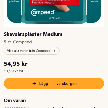
Skavsårsplåster Medium
5 st, Compeed
Visa alla varor från Compeed
Styckpris: 10,99 kr /st
54,95 kr
Nuvarande pris är: 54,95 kr
10,99 kr /st
Lägg till i varukorgen
Om varan