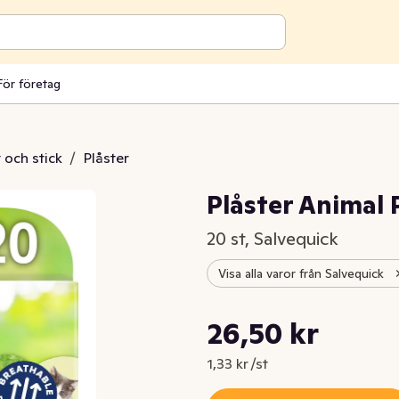
För företag
t och stick
/
Plåster
Plåster Animal 
20 st, Salvequick
Visa alla varor från Salvequick
Styckpris: 1,33 kr /st
26,50 kr
Nuvarande pris är: 26,50 kr
1,33 kr /st