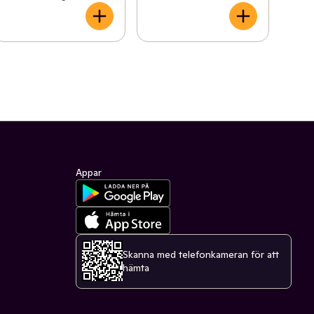
Appar
Skanna med telefonkameran för att
hämta