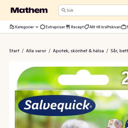
Sök
Kategorier
Extrapriser
Recept
Allt till kräftskivan
r Animal Planet
Start
/
Alla varor
/
Apotek, skönhet & hälsa
/
Sår, bet