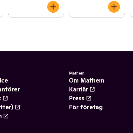
Mathem
ice
Om Mathem
antörer
Karriär
k
Press
tter)
För företag
m