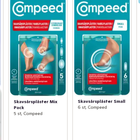
Skavsårsplåster Small
Skavsårsplåster Mix
6 st, Compeed
Pack
5 st, Compeed