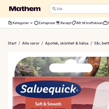
Sök
Kategorier
Extrapriser
Recept
Allt till kräftskivan
låster Stor
Start
/
Alla varor
/
Apotek, skönhet & hälsa
/
Sår, bet