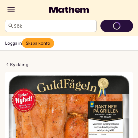
Sök
Logga in
Skapa konto
gfilébricka BBQ
Kyckling