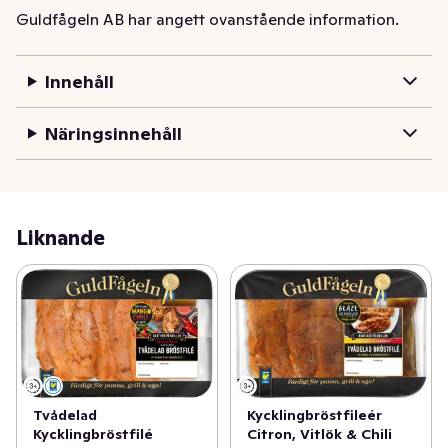
Guldfågeln AB har angett ovanstående information.
Innehåll
Näringsinnehåll
Liknande
Kycklingbröstfileér
Tvådelad
Citron, Vitlök & Chili
Kycklingbröstfilé