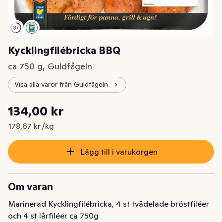
Kycklingfilébricka BBQ
ca 750 g, Guldfågeln
Visa alla varor från Guldfågeln
Styckpris: 178,67 kr /kg
134,00 kr
Nuvarande pris är: 134,00 kr
178,67 kr /kg
Lägg till i varukorgen
Om varan
Marinerad Kycklingfilébricka, 4 st tvådelade bröstfiléer 
och 4 st lårfiléer ca 750g