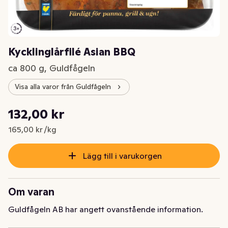
Kycklinglårfilé Asian BBQ
ca 800 g, Guldfågeln
Visa alla varor från Guldfågeln
Styckpris: 165,00 kr /kg
132,00 kr
Nuvarande pris är: 132,00 kr
165,00 kr /kg
Lägg till i varukorgen
Om varan
Guldfågeln AB har angett ovanstående information.