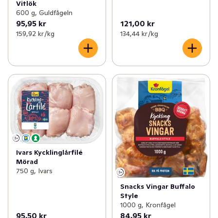
Vitlök
600 g, Guldfågeln
95,95 kr
121,00 kr
159,92 kr /kg
134,44 kr /kg
Ivars Kycklinglårfilé
Mörad
750 g, Ivars
Snacks Vingar Buffalo
Style
1000 g, Kronfågel
95,50 kr
84,95 kr