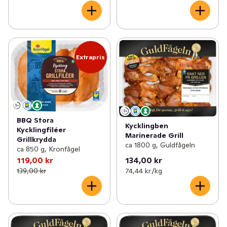
Extrapris
BBQ Stora
Kycklingben
Kycklingfiléer
Marinerade Grill
Grillkrydda
ca 1800 g, Guldfågeln
ca 850 g, Kronfågel
119,00 kr
134,00 kr
139,00 kr
74,44 kr /kg