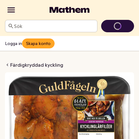
Sök
Logga in
Skapa konto
årfilé Asian BBQ
Färdigkryddad kyckling