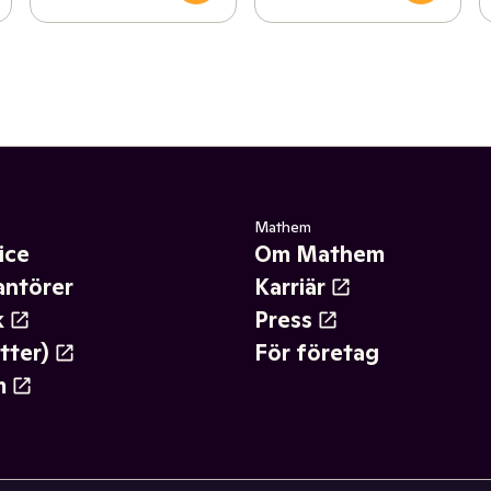
Mathem
ice
Om Mathem
antörer
Karriär
k
Press
tter)
För företag
m