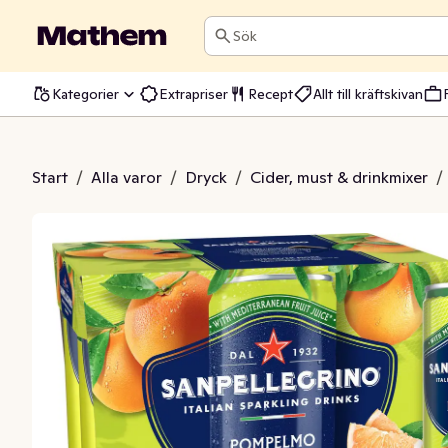
Sök
Kategorier
Extrapriser
Recept
Allt till kräftskivan
ino Pompelmo 6x330ml
Start
/
Alla varor
/
Dryck
/
Cider, must & drinkmixer
/