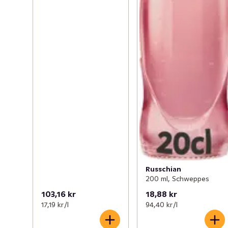
Russchian
200 ml, Schweppes
103,16 kr
18,88 kr
17,19 kr /l
94,40 kr /l