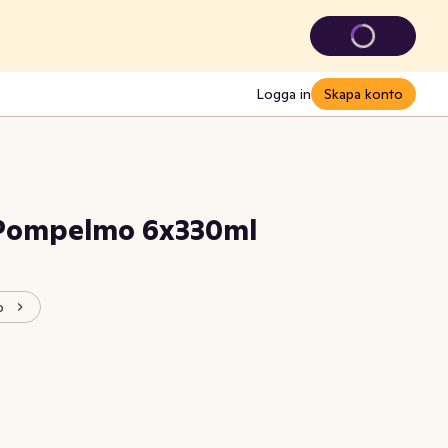
Logga in
Skapa konto
 Pompelmo 6x330ml
o