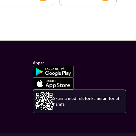
Appar
Skanna med telefonkameran för att
hämta