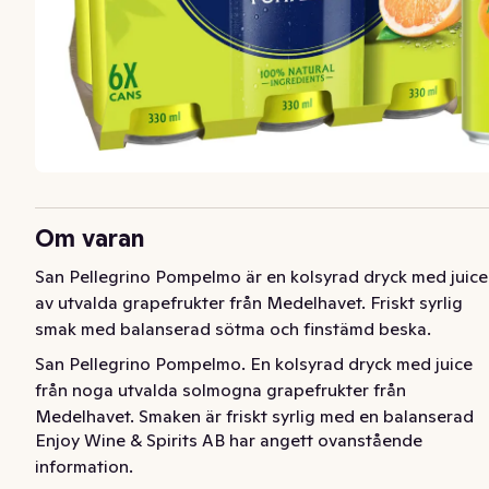
Om varan
San Pellegrino Pompelmo är en kolsyrad dryck med juice 
av utvalda grapefrukter från Medelhavet. Friskt syrlig 
smak med balanserad sötma och finstämd beska.
San Pellegrino Pompelmo. En kolsyrad dryck med juice 
från noga utvalda solmogna grapefrukter från 
Medelhavet. Smaken är friskt syrlig med en balanserad 
Enjoy Wine & Spirits AB har angett ovanstående
sötma och finstämd beska i eftersmaken. Smakerna 
information.
förstärks av de små bubblorna från kolsyran. Serveras 