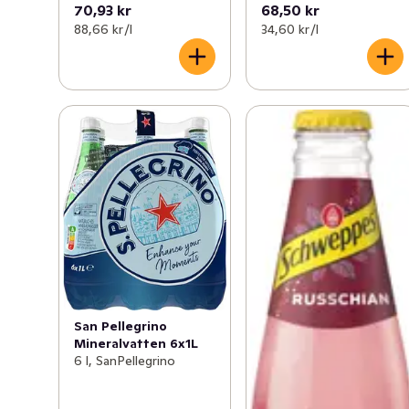
70,93 kr
68,50 kr
88,66 kr /l
34,60 kr /l
San Pellegrino
Mineralvatten 6x1L
6 l, SanPellegrino