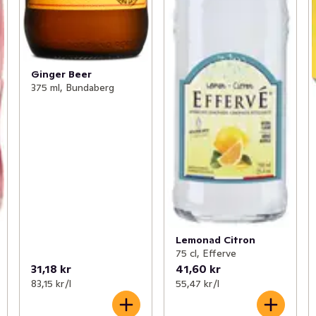
Ginger Beer
375 ml, Bundaberg
Lemonad Citron
75 cl, Efferve
31,18 kr
41,60 kr
83,15 kr /l
55,47 kr /l