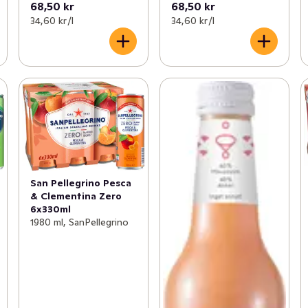
68,50 kr
68,50 kr
34,60 kr /l
34,60 kr /l
San Pellegrino Pesca
& Clementina Zero
6x330ml
1980 ml, SanPellegrino