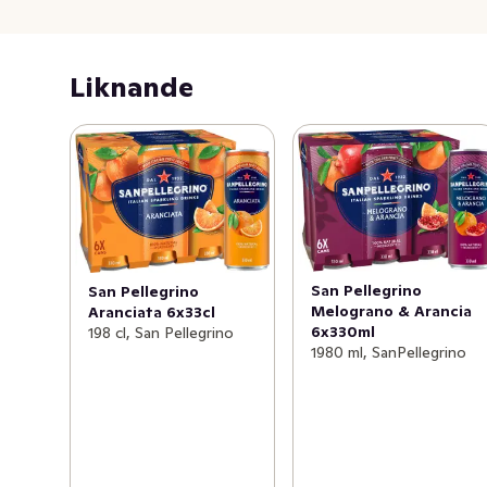
väl kyld. Drick den som den är eller tillsammans med en 
tunn skiva grapefrukt.
Liknande
San Pellegrino
San Pellegrino
Melograno & Arancia
Aranciata 6x33cl
6x330ml
198 cl, San Pellegrino
1980 ml, SanPellegrino