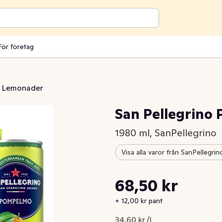
För företag
Lemonader
San Pellegrino
1980 ml, SanPellegrino
Visa alla varor från SanPellegrin
Styckpris: 34,60 kr /l
68,50 kr
Nuvarande pris är: 68,50 kr
+ 12,00 kr pant
34,60 kr /l