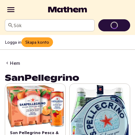
Sök
Logga in
Skapa konto
Hem
SanPellegrino
San Pellegrino Pesca &