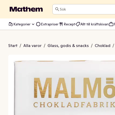
Sök
Kategorier
Extrapriser
Recept
Allt till kräftskivan
Master Blend 70% EKO
Start
/
Alla varor
/
Glass, godis & snacks
/
Choklad
/