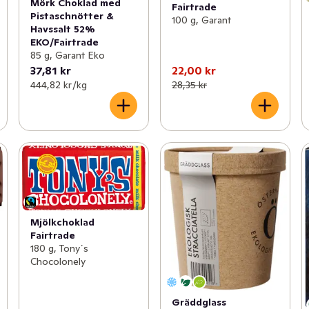
Mörk Choklad med
Fairtrade
Pistaschnötter &
100 g, Garant
Havssalt 52%
EKO/Fairtrade
85 g, Garant Eko
37,81 kr
22,00 kr
444,82 kr /kg
28,35 kr
Mjölkchoklad
Fairtrade
180 g, Tony´s
Chocolonely
Gräddglass