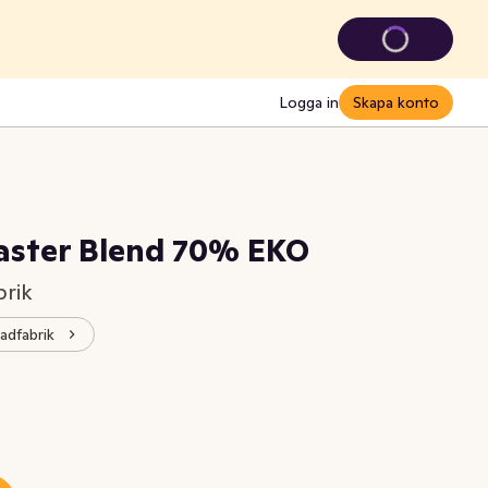
Logga in
Skapa konto
aster Blend 70% EKO
brik
adfabrik