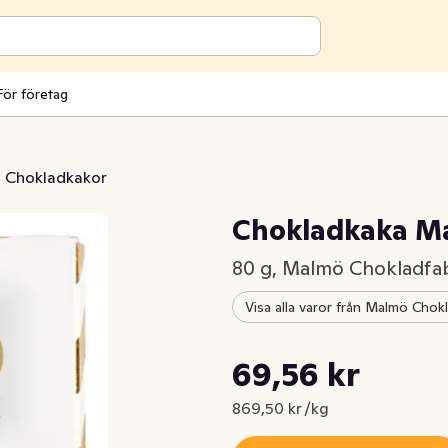
För företag
Chokladkakor
Chokladkaka M
80 g, Malmö Chokladfa
Visa alla varor från Malmö Chokl
Styckpris: 869,50 kr /kg
69,56 kr
Nuvarande pris är: 69,56 kr
869,50 kr /kg