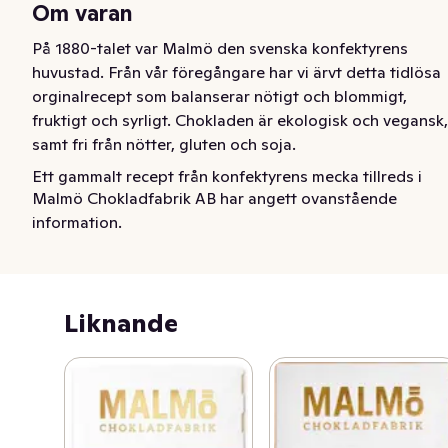
Om varan
På 1880-talet var Malmö den svenska konfektyrens 
huvustad. Från vår föregångare har vi ärvt detta tidlösa 
orginalrecept som balanserar nötigt och blommigt, 
fruktigt och syrligt. Chokladen är ekologisk och vegansk, 
samt fri från nötter, gluten och soja.
Ett gammalt recept från konfektyrens mecka tillreds i 
Malmö Chokladfabrik AB har angett ovanstående
våra egna maskiner för en mästerlig balansakt mellan 
information.
nötigt och blommigt, fruktigt och syrligt.
Liknande