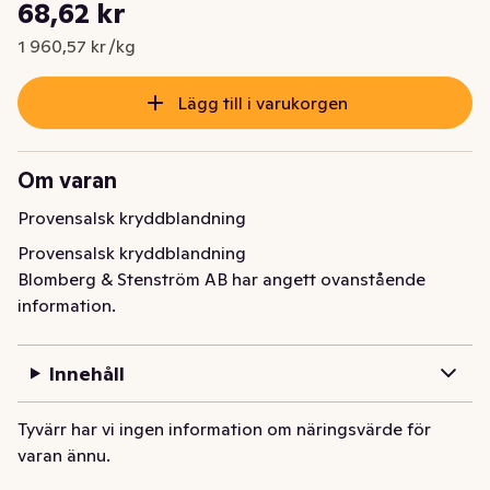
Styckpris: 1 960,57 kr /kg
68,62 kr
Nuvarande pris är: 68,62 kr
1 960,57 kr /kg
Lägg till i varukorgen
Om varan
Provensalsk kryddblandning
Provensalsk kryddblandning
Blomberg & Stenström AB har angett ovanstående
information.
Innehåll
Tyvärr har vi ingen information om näringsvärde för
varan ännu.