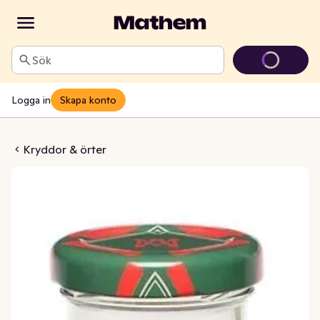
Sök
Logga in
Skapa konto
k Kryddblandning
Kryddor & örter