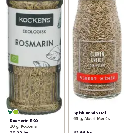
Spiskummin Hel
65 g, Albert Ménès
Rosmarin EKO
20 g, Kockens
29,29 kr
63,88 kr