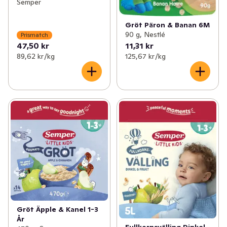
Semper
Gröt Päron & Banan 6M
90 g, Nestlé
Prismatch
47,50 kr
11,31 kr
89,62 kr /kg
125,67 kr /kg
Gröt Äpple & Kanel 1-3
År
Fullkornsvälling Dinkel