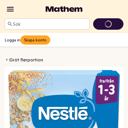
Sök
Logga in
Skapa konto
Quinoa & Banan 1-3År
Gröt flerportion