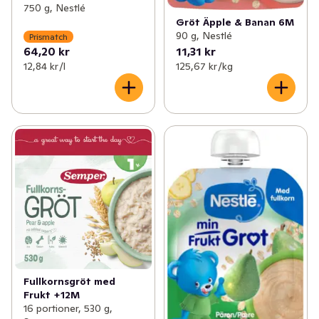
750 g, Nestlé
Gröt Äpple & Banan 6M
90 g, Nestlé
Prismatch
64,20 kr
11,31 kr
12,84 kr /l
125,67 kr /kg
Fullkornsgröt med
Frukt +12M
16 portioner, 530 g,