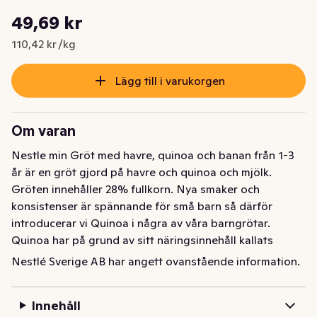
Styckpris: 110,42 kr /kg
49,69 kr
Nuvarande pris är: 49,69 kr
110,42 kr /kg
Lägg till i varukorgen
Om varan
Nestle min Gröt med havre, quinoa och banan från 1-3 
år är en gröt gjord på havre och quinoa och mjölk. 
Gröten innehåller 28% fullkorn. Nya smaker och 
konsistenser är spännande för små barn så därför 
introducerar vi Quinoa i några av våra barngrötar. 
Quinoa har på grund av sitt näringsinnehåll kallats 
”moder till alla sädeslag”. Fröna är glutenfria, packade 
Nestlé Sverige AB har angett ovanstående information.
med bra proteiner, rika på hälsosamt fett och kostfiber. 
En portion gröt är en bra källa till viktiga näringsämnen, 
Innehåll
eftersom den innehåller järn som är viktigt för barns 