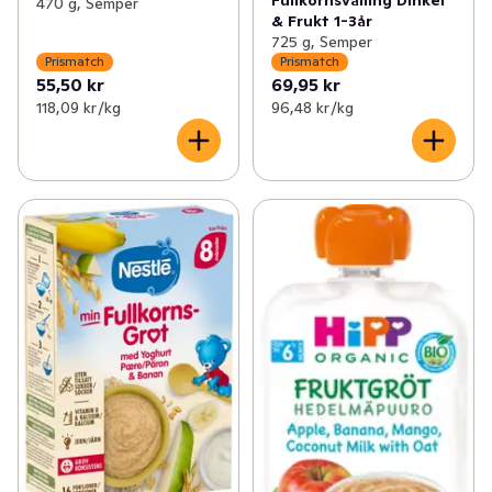
470 g, Semper
& Frukt 1-3år
725 g, Semper
Prismatch
Prismatch
55,50 kr
69,95 kr
118,09 kr /kg
96,48 kr /kg