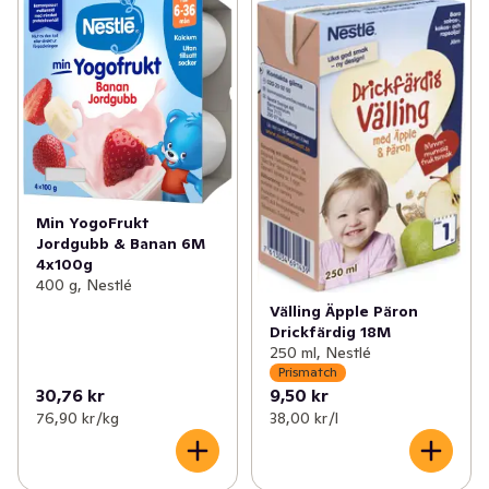
Min YogoFrukt
Jordgubb & Banan 6M
4x100g
400 g, Nestlé
Välling Äpple Päron
Drickfärdig 18M
250 ml, Nestlé
Prismatch
30,76 kr
9,50 kr
76,90 kr /kg
38,00 kr /l