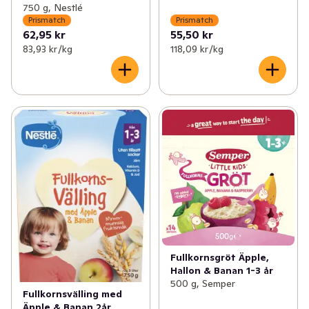
750 g, Nestlé
Prismatch
Prismatch
62,95 kr
55,50 kr
83,93 kr /kg
118,09 kr /kg
Fullkornsgröt Äpple,
Hallon & Banan 1-3 år
500 g, Semper
Fullkornsvälling med
Äpple & Banan 2år