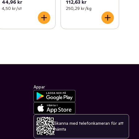
44,96 kr
112,63 kr
4,50 kr /st
250,29 kr /kg
Appar
Skanna med telefonkameran för att
hämta