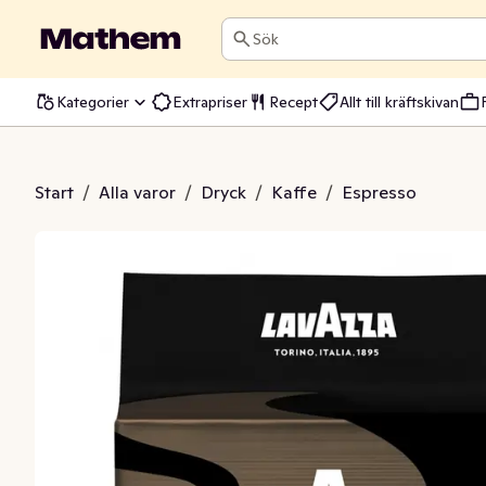
Sök
Kategorier
Extrapriser
Recept
Allt till kräftskivan
presso Italiano Classico
Start
/
Alla varor
/
Dryck
/
Kaffe
/
Espresso