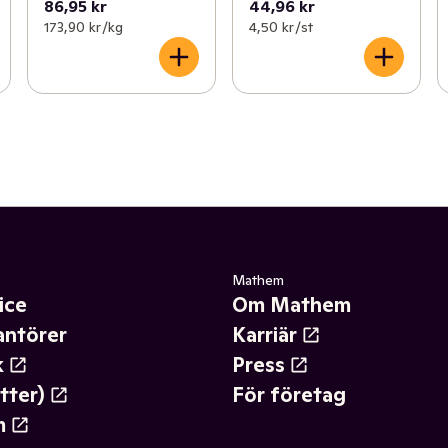
86,95 kr
44,96 kr
173,90 kr /kg
4,50 kr /st
Mathem
ice
Om Mathem
antörer
Karriär
k
Press
tter)
För företag
m