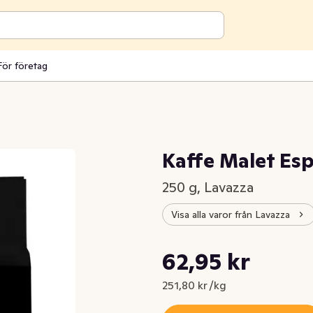
För företag
Kaffe Malet Esp
250 g, Lavazza
Visa alla varor från Lavazza
Styckpris: 251,80 kr /kg
62,95 kr
Nuvarande pris är: 62,95 kr
251,80 kr /kg