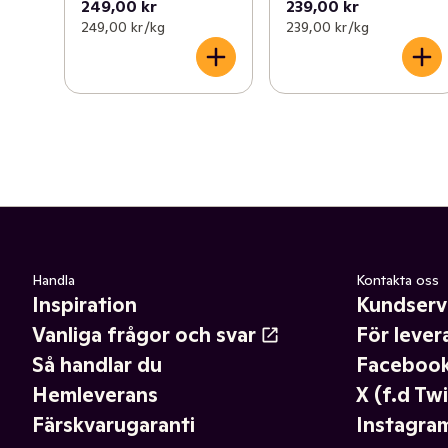
249,00 kr
239,00 kr
249,00 kr /kg
239,00 kr /kg
Handla
Kontakta oss
Inspiration
Kundserv
Vanliga frågor och svar
För lever
Så handlar du
Faceboo
Hemleverans
X (f.d Twi
Färskvarugaranti
Instagra