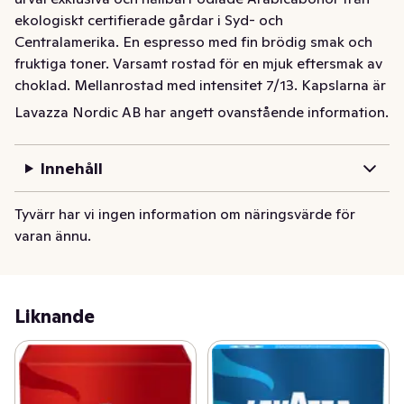
ekologiskt certifierade gårdar i Syd- och 
Centralamerika. En espresso med fin brödig smak och 
fruktiga toner. Varsamt rostad för en mjuk eftersmak av 
choklad. Mellanrostad med intensitet 7/13. Kapslarna är 
kompatibla med Nespresso® Original-maskiner. 
Lavazza Nordic AB har angett ovanstående information.
*Nespresso® Original och Nespresso® Vertuo är 
varumärken som tillhör tredje part utan någon relation 
Innehåll
till Luigi Lavazza S.p.A.
Lavazza ¡Tierra! For Coffee Projects kaffekapslar är 
Tyvärr har vi ingen information om näringsvärde för
gjorda på ett urval exklusiva och hållbart odlade 
varan ännu.
Arabicabönor från ekologiskt certifierade gårdar i Syd- 
och Centralamerika. Kaffet har en mild, fyllig och 
balanserad smakprofil med toner av frukt och blommor. 
Kapslarna passar till Nespresso® Original-maskiner. 
Liknande
*Nespresso® Original och Nespresso® Vertuo är 
varumärken som tillhör tredje part utan någon relation 
till Luigi Lavazza S.p.A. Mellanrost med intensitet 7/13.