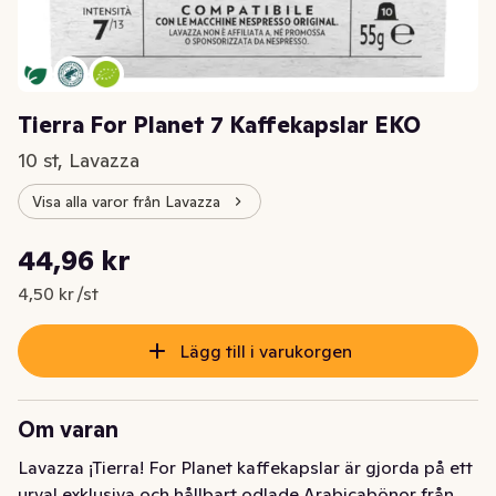
Tierra For Planet 7 Kaffekapslar EKO
10 st, Lavazza
Visa alla varor från Lavazza
Styckpris: 4,50 kr /st
44,96 kr
Nuvarande pris är: 44,96 kr
4,50 kr /st
Lägg till i varukorgen
Om varan
Lavazza ¡Tierra! For Planet kaffekapslar är gjorda på ett 
urval exklusiva och hållbart odlade Arabicabönor från 