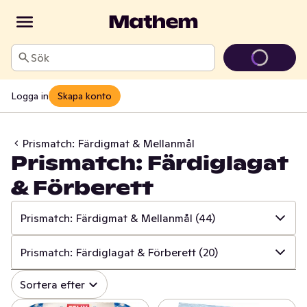
Sök
Logga in
Skapa konto
Prismatch: Färdigmat & Mellanmål
Prismatch: Färdiglagat
& Förberett
Prismatch: Färdigmat & Mellanmål
(44)
✓
Alla
(533)
Prismatch: Färdiglagat & Förberett
(20)
✓
Prismatch: Frukt & Grönt
(13)
✓
Alla
(44)
Sortera efter