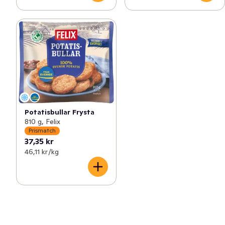
Potatisbullar Frysta
810 g, Felix
Prismatch
37,35 kr
46,11 kr /kg