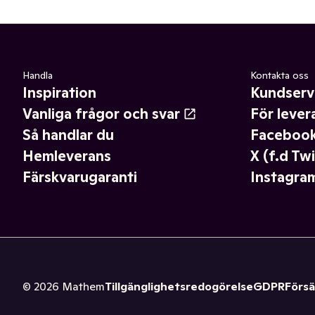
Handla
Kontakta oss
Inspiration
Kundserv
Vanliga frågor och svar
För lever
Så handlar du
Faceboo
Hemleverans
X (f.d Twi
Färskvarugaranti
Instagra
©
2026
Mathem
Tillgänglighetsredogörelse
GDPR
Försä