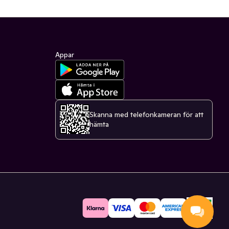
Appar
Skanna med telefonkameran för att
hämta