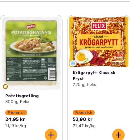
Krögarpytt Klassisk
Fryst
720 g, Felix
Potatisgratäng
800 g, Peka
Prismatch
Prismatch
24,95 kr
52,90 kr
31,19 kr /kg
73,47 kr /kg