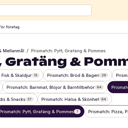
För företag
& Mellanmål
/
Prismatch: Pytt, Gratäng & Pommes
t, Gratäng & Pom
 Fisk & Skaldjur
Prismatch: Bröd & Bageri
Prism
13
29
Prismatch: Barnmat, Blöjor & Barntillbehör
Prismat
64
dis & Snacks
Prismatch: Hälsa & Skönhet
37
64
Prismatch: Pytt, Gratäng & Pommes
Prismatch: Pizza, P
7