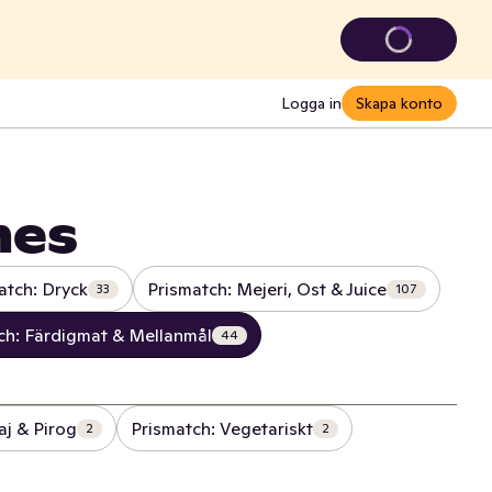
Logga in
Skapa konto
mes
atch: Dryck
Prismatch: Mejeri, Ost & Juice
33
107
ch: Färdigmat & Mellanmål
44
aj & Pirog
Prismatch: Vegetariskt
2
2