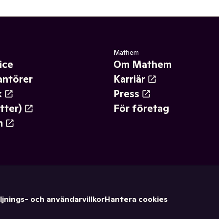
Mathem
ice
Om Mathem
antörer
Karriär
k
Press
tter)
För företag
m
ljnings- och användarvillkor
Hantera cookies