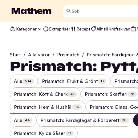
Sök
Kategorier
Extrapriser
Recept
Allt till kräftskivan
Start
/
Alla varor
/
Prismatch
/
Prismatch: Färdigmat 
Prismatch: Pyt
Alla
Prismatch: Frukt & Grönt
Prismatch:
534
13
Prismatch: Kött & Chark
Prismatch: Skafferi
41
78
Prismatch: Hem & Hushåll
Prismatch: Glass, Go
16
Alla
Prismatch: Färdiglagat & Förberett
44
20
Prismatch: Kylda Såser
13