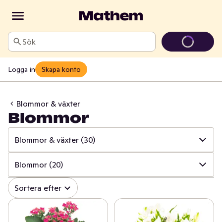
Sök
Logga in
Skapa konto
Blommor & växter
Blommor
Blommor & växter
(30)
✓
Alla
(999)
Blommor
(20)
✓
Hushålls- & toapapper
(34)
✓
Alla
(30)
Sortera efter
✓
Disk & städ
(208)
✓
Blommor
(20)