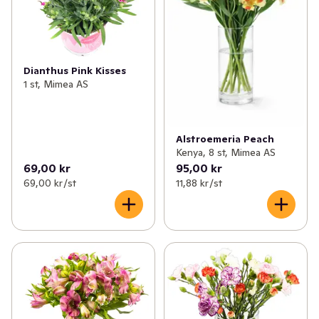
✓
Fritid & övrigt
(23)
✓
Säsongspynt
(7)
Dianthus Pink Kisses
1 st, Mimea AS
Alstroemeria Peach
Kenya, 8 st, Mimea AS
69,00 kr
95,00 kr
69,00 kr /st
11,88 kr /st