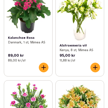
✓
Tvätt & klädvård
(124)
✓
Blomjord
(4)
✓
Påsar, folie & bakformar
(51)
✓
Växtnäringspreparat
(5)
✓
Servetter, ljus & engångsartiklar
(226)
✓
Plantering & redskap
(1)
✓
Blommor & växter
(30)
✓
Trädgårdstillbehör
0
Kalanchoe Rosa
Danmark, 1 st, Mimea AS
✓
Hushållsel
(80)
Alstroemeria vit
Kenya, 8 st, Mimea AS
89,00 kr
95,00 kr
✓
Husgeråd
(93)
89,00 kr /st
11,88 kr /st
✓
Kontor & tillbehör
(44)
✓
Grill, ved & tändare
(18)
✓
Heminredning
(48)
✓
Leksaker & spel
(20)