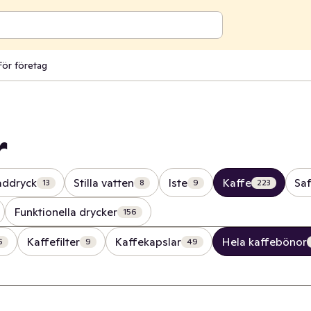
För företag
r
addryck
Stilla vatten
Iste
Kaffe
Saf
13
8
9
223
Funktionella drycker
156
Kaffefilter
Kaffekapslar
Hela kaffebönor
6
9
49