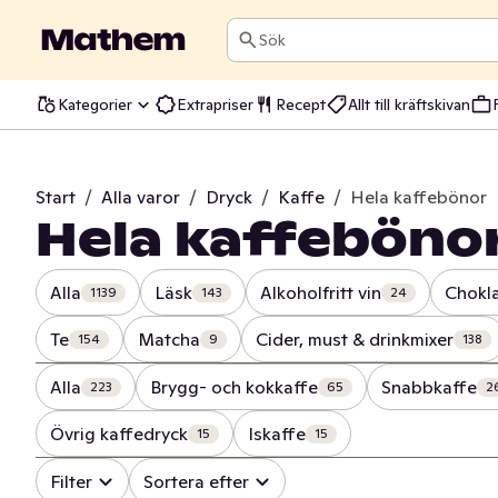
Sök
Kategorier
Extrapriser
Recept
Allt till kräftskivan
Start
/
Alla varor
/
Dryck
/
Kaffe
/
Hela kaffebönor
Hela kaffeböno
Alla
Läsk
Alkoholfritt vin
Chokl
1139
143
24
Te
Matcha
Cider, must & drinkmixer
154
9
138
Alla
Brygg- och kokkaffe
Snabbkaffe
223
65
2
Övrig kaffedryck
Iskaffe
15
15
Filter
Sortera efter