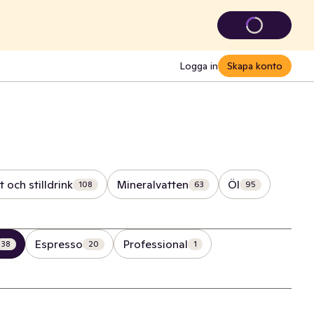
Logga in
Skapa konto
t och stilldrink
Mineralvatten
Öl
108
63
95
Espresso
Professional
38
20
1