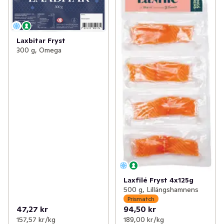
✓
Fryst fisk & skaldjur
(62)
✓
Fryst torsk
(11)
✓
Fryst färdigmat
(201)
✓
Övrig fryst fisk
(3)
Laxbitar Fryst
✓
Fryst potatis & pommes
(29)
300 g, Omega
✓
Fiskpinnar & panerad fisk
(16)
✓
Fryst vegetariskt
(59)
✓
Frysta räkor
(13)
✓
Frysta grönsaker & örter
(99)
✓
Frysta musslor
(3)
✓
Fryst frukt & bär
(52)
✓
Övriga frysta skaldjur
(3)
✓
Glass & glasstillbehör
(228)
✓
Fryst rom
(7)
✓
Fryst bröd & dessert
(68)
Laxfilé Fryst 4x125g
✓
Is
(3)
500 g, Lillängshamnens
Prismatch
47,27 kr
94,50 kr
157,57 kr /kg
189,00 kr /kg