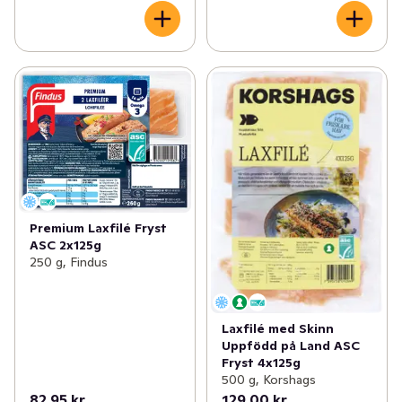
Premium Laxfilé Fryst
ASC 2x125g
250 g, Findus
Laxfilé med Skinn
Uppfödd på Land ASC
Fryst 4x125g
500 g, Korshags
82,95 kr
129,00 kr