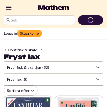
Sök
Logga in
Skapa konto
Fryst fisk & skaldjur
Fryst lax
Fryst fisk & skaldjur
(62)
✓
Alla
(900)
Fryst lax
(6)
✓
Fryst kött, burgare & korv
(38)
✓
Alla
(62)
Sortera efter
✓
Fryst fågel
(64)
✓
Fryst lax
(6)