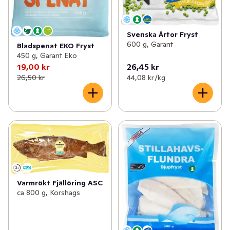
Svenska Ärtor Fryst
600 g, Garant
Bladspenat EKO Fryst
450 g, Garant Eko
19,00 kr
26,45 kr
26,50 kr
44,08 kr /kg
Varmrökt Fjällöring ASC
ca 800 g, Korshags