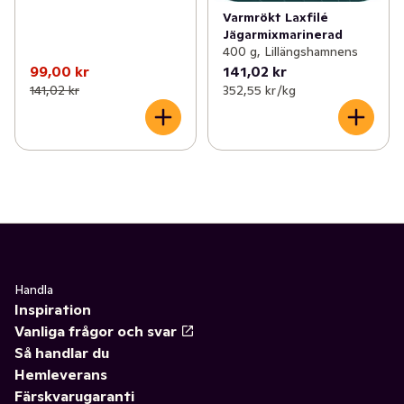
Varmrökt Laxfilé
Jägarmixmarinerad
400 g, Lillängshamnens
99,00 kr
141,02 kr
141,02 kr
352,55 kr /kg
Handla
Inspiration
Vanliga frågor och svar
Så handlar du
Hemleverans
Färskvarugaranti