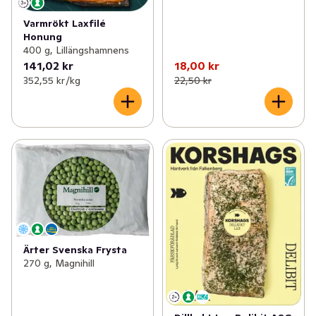
Varmrökt Laxfilé
Honung
400 g, Lillängshamnens
141,02 kr
18,00 kr
352,55 kr /kg
22,50 kr
Ärter Svenska Frysta
270 g, Magnihill