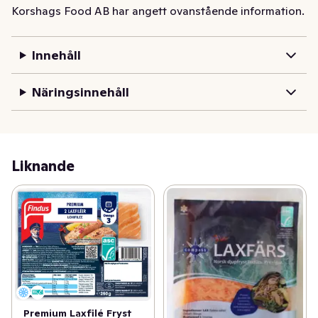
Korshags Food AB har angett ovanstående information.
Korshags började 1937 med en liten fiskbutik i 
Falkenberg och rymmer idag tre generationer av 
Innehåll
kunskap, hantverk och nyfikenhet. Och det är vår 
genuina kärlek till råvarorna, maten och havet som 
Näringsinnehåll
genomsyrar allt vi gör.
Liknande
Premium Laxfilé Fryst