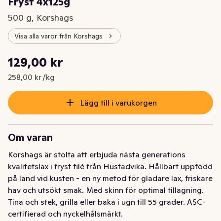
Fryst 4x125g
500 g, Korshags
Visa alla varor från Korshags
Styckpris: 258,00 kr /kg
129,00 kr
Nuvarande pris är: 129,00 kr
258,00 kr /kg
Lägg till i varukorgen
Om varan
Korshags är stolta att erbjuda nästa generations 
kvalitetslax i fryst filé från Hustadvika. Hållbart uppfödd 
på land vid kusten - en ny metod för gladare lax, friskare 
hav och utsökt smak. Med skinn för optimal tillagning. 
Tina och stek, grilla eller baka i ugn till 55 grader. ASC-
certifierad och nyckelhålsmärkt.
