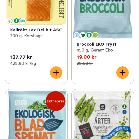
Kallrökt Lax Delibit ASC
300 g, Korshags
Broccoli EKO Fryst
450 g, Garant Eko
127,77 kr
19,00 kr
425,90 kr /kg
25,08 kr
Extrapris