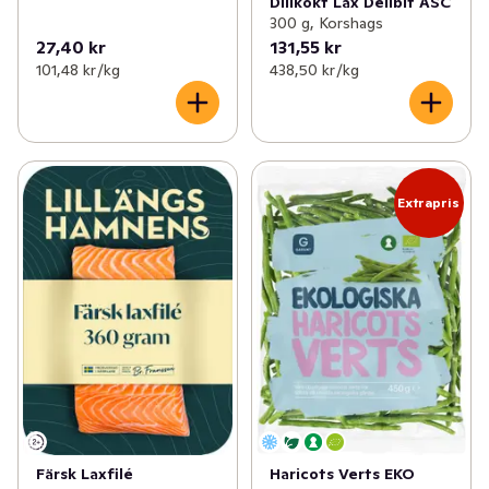
Dillkokt Lax Delibit ASC
300 g, Korshags
27,40 kr
131,55 kr
101,48 kr /kg
438,50 kr /kg
Extrapris
Färsk Laxfilé
Haricots Verts EKO