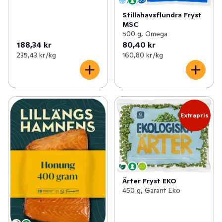
Stillahavsflundra Fryst
MSC
500 g, Omega
188,34 kr
80,40 kr
235,43 kr /kg
160,80 kr /kg
Extrapris
Ärter Fryst EKO
450 g, Garant Eko