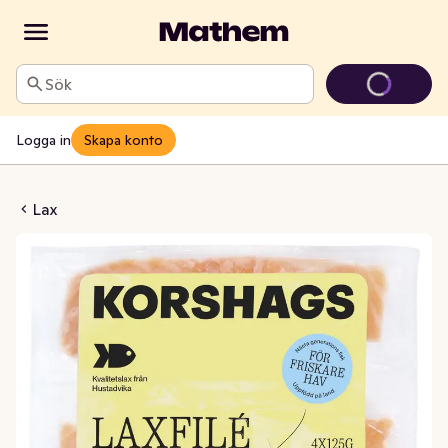
Sök
Logga in
Skapa konto
ödd på Land ASC Fryst 4x125g
Lax