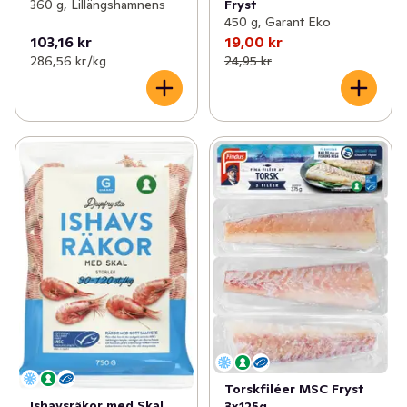
360 g, Lillängshamnens
Fryst
450 g, Garant Eko
103,16 kr
19,00 kr
286,56 kr /kg
24,95 kr
Torskfiléer MSC Fryst
Ishavsräkor med Skal
3x125g