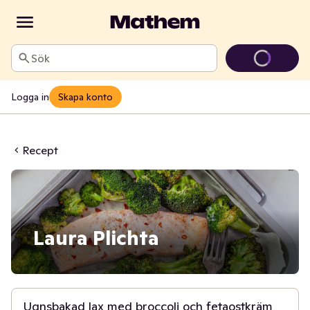
Sök
Logga in
Skapa konto
Recept
Laura Plichta
30 min
Ugnsbakad lax med broccoli och fetaostkräm