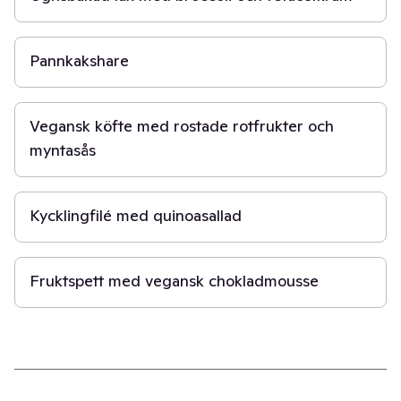
20 min
Pannkakshare
40 min
Vegansk köfte med rostade rotfrukter och
myntasås
30 min
Kycklingfilé med quinoasallad
20 min
Fruktspett med vegansk chokladmousse