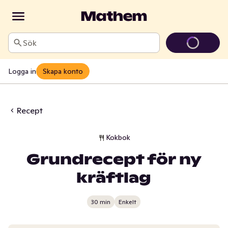
Sök
Logga in
Skapa konto
Recept
Kokbok
Grundrecept för ny
kräftlag
30 min
Enkelt