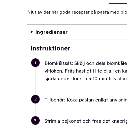
Njut av det här goda receptet på pasta med bl
Ingredienser
Instruktioner
1
Blomkålssås: Skölj och dela blomkål
vitlöken. Fräs hastigt i lite olja i en k
sjuda under lock i ca 10 min tills bl
2
Tillbehör: Koka pastan enligt anvisn
3
Strimla bejkonet och fräs det knaprig