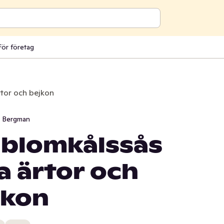
För företag
rtor och bejkon
i Bergman
d blomkålssås
 ärtor och
jkon