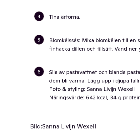
4
Tina ärtorna.
5
Blomkålssås: Mixa blomkålen till en s
finhacka dillen och tillsätt. Vänd ne
6
Sila av pastavattnet och blanda pasta
dem bli varma. Lägg upp i djupa tall
Foto & styling: Sanna Livijn Wexell
Näringsvärde: 642 kcal, 34 g protein,
Bild:
Sanna Livijn Wexell