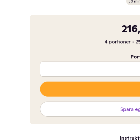
30 mi
216
4 portioner
•
2
Por
Spara e
Instrukt