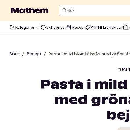
Sök
Kategorier
Extrapriser
Recept
Allt till kräftskivan
Start
/
Recept
/
Pasta i mild blomkålssås med gröna ä
Mar
Pasta i mil
med gröna
be