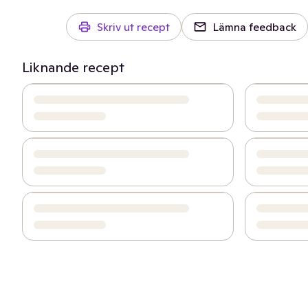
Skriv ut recept
Lämna feedback
Liknande recept