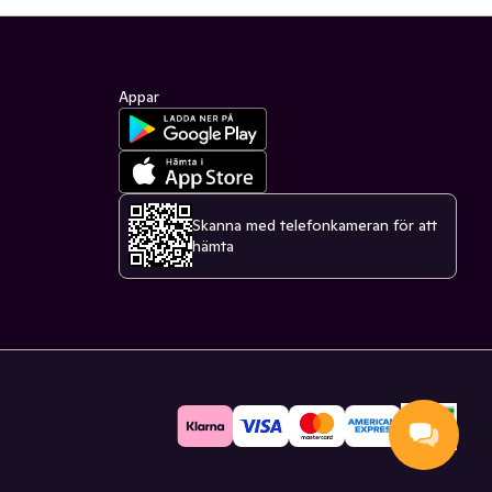
Appar
Skanna med telefonkameran för att
hämta