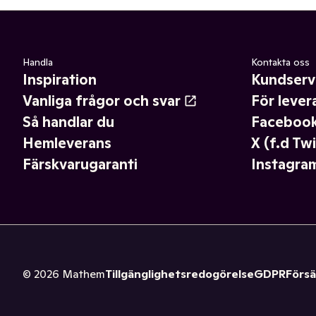
Handla
Kontakta oss
Inspiration
Kundserv
Vanliga frågor och svar
För lever
Så handlar du
Faceboo
Hemleverans
X (f.d Twi
Färskvarugaranti
Instagra
©
2026
Mathem
Tillgänglighetsredogörelse
GDPR
Försä