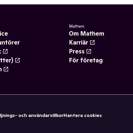
Mathem
ice
Om Mathem
antörer
Karriär
k
Press
tter)
För företag
m
ljnings- och användarvillkor
Hantera cookies