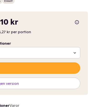
n
Enkelt
,10 kr
5,27 kr per portion
tioner
gen version
ioner
Varor