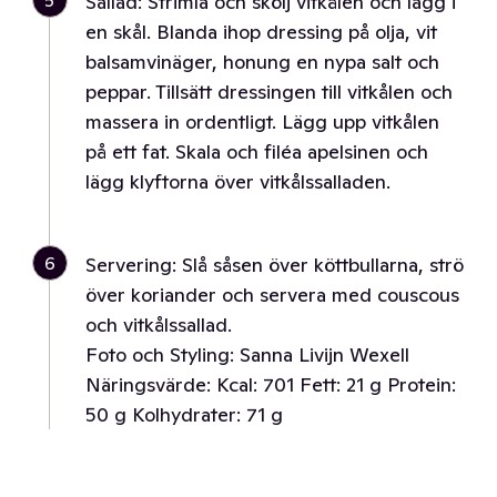
5
Sallad: Strimla och skölj vitkålen och lägg i
en skål. Blanda ihop dressing på olja, vit
balsamvinäger, honung en nypa salt och
peppar. Tillsätt dressingen till vitkålen och
massera in ordentligt. Lägg upp vitkålen
på ett fat. Skala och filéa apelsinen och
lägg klyftorna över vitkålssalladen.
6
Servering: Slå såsen över köttbullarna, strö
över koriander och servera med couscous
och vitkålssallad.
Foto och Styling: Sanna Livijn Wexell
Näringsvärde: Kcal: 701 Fett: 21 g Protein:
50 g Kolhydrater: 71 g