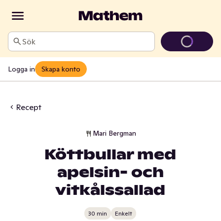
Sök
Logga in
Skapa konto
Recept
Mari Bergman
Köttbullar med
apelsin- och
vitkålssallad
30 min
Enkelt