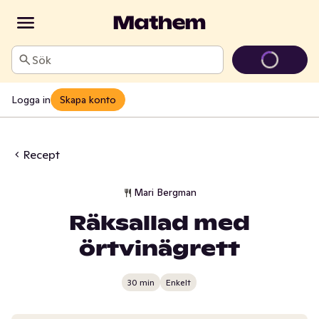
Sök
Logga in
Skapa konto
Recept
Mari Bergman
Räksallad med
örtvinägrett
30 min
Enkelt