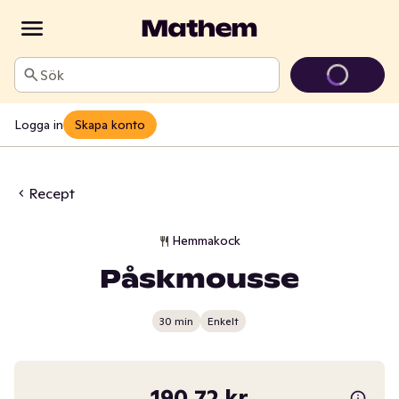
Sök
Logga in
Skapa konto
Recept
Hemmakock
Påskmousse
30 min
Enkelt
190,72 kr