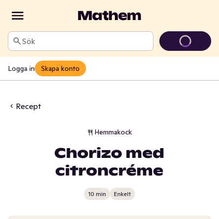
Sök
Logga in
Skapa konto
Recept
Hemmakock
Chorizo med
citroncréme
10 min
Enkelt