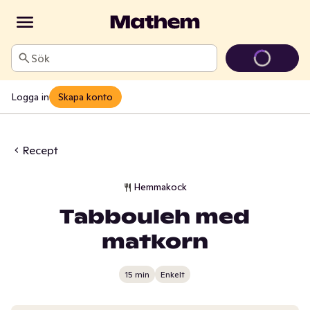
Sök
Logga in
Skapa konto
Recept
Hemmakock
Tabbouleh med
matkorn
15 min
Enkelt