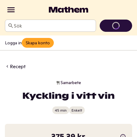
Sök
Logga in
Skapa konto
Recept
Samarbete
Kyckling i vitt vin
45 min
Enkelt
375,39 kr