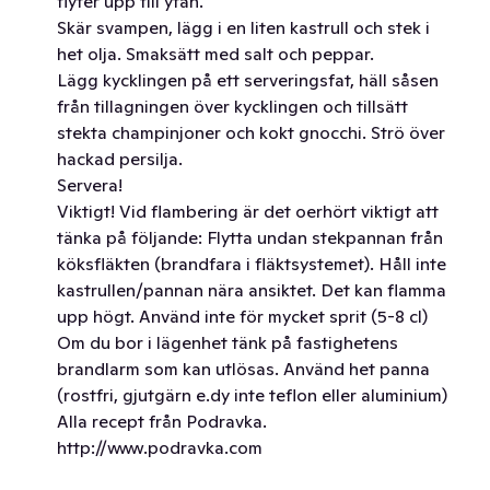
flyter upp till ytan.
Skär svampen, lägg i en liten kastrull och stek i
het olja. Smaksätt med salt och peppar.
Lägg kycklingen på ett serveringsfat, häll såsen
från tillagningen över kycklingen och tillsätt
stekta champinjoner och kokt gnocchi. Strö över
hackad persilja.
Servera!
Viktigt! Vid flambering är det oerhört viktigt att
tänka på följande: Flytta undan stekpannan från
köksfläkten (brandfara i fläktsystemet). Håll inte
kastrullen/pannan nära ansiktet. Det kan flamma
upp högt. Använd inte för mycket sprit (5-8 cl)
Om du bor i lägenhet tänk på fastighetens
brandlarm som kan utlösas. Använd het panna
(rostfri, gjutgärn e.dy inte teflon eller aluminium)
Alla recept från Podravka.
http://www.podravka.com