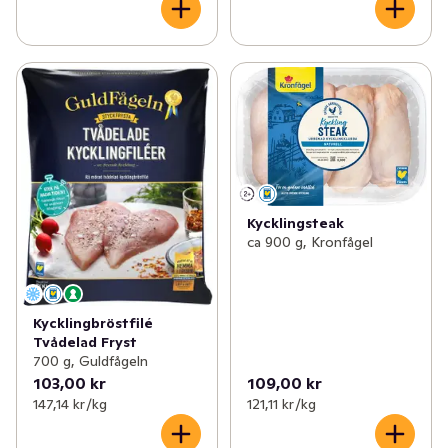
Kycklingsteak
ca 900 g, Kronfågel
Kycklingbröstfilé
Tvådelad Fryst
700 g, Guldfågeln
103,00 kr
109,00 kr
147,14 kr /kg
121,11 kr /kg