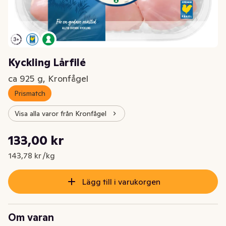
Kyckling Lårfilé
ca 925 g, Kronfågel
Prismatch
Visa alla varor från Kronfågel
Styckpris: 143,78 kr /kg
133,00 kr
Nuvarande pris är: 133,00 kr
143,78 kr /kg
Lägg till i varukorgen
Om varan