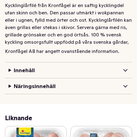
Kycklinglårfilé från Kronfågel är en saftig kycklingdel 
utan skinn och ben. Den passar utmärkt i wokpannan 
eller i ugnen, fylld med örter och ost. Kycklinglårfilén kan 
även grillas eller stekas i skivor. Servera gärna med ris, 
grillade grönsaker och en god örtsås. 100 % svensk 
kyckling omsorgsfullt uppfödd på våra svenska gårdar, 
vilket innebär god djurhållning, högsta kvalitet och 
Kronfågel AB har angett ovanstående information.
hälsosam, klimatsmart mat på tallriken.
Kycklinglårfilé från Kronfågel är en saftig kycklingdel 
Innehåll
utan skinn och ben. Den passar utmärkt i wokpannan 
eller i ugnen, fylld med örter och ost. Kycklinglårfilén kan 
Näringsinnehåll
även grillas eller stekas i skivor. Servera gärna med ris, 
grillade grönsaker och en god örtsås. Alltid svensk 
kyckling för en godare måltid.
Liknande