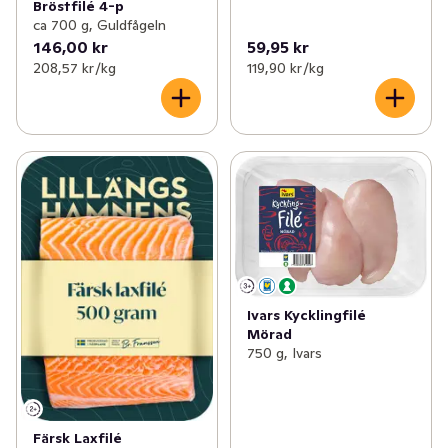
Bröstfilé 4-p
ca 700 g, Guldfågeln
146,00 kr
59,95 kr
208,57 kr /kg
119,90 kr /kg
Ivars Kycklingfilé
Mörad
750 g, Ivars
Färsk Laxfilé