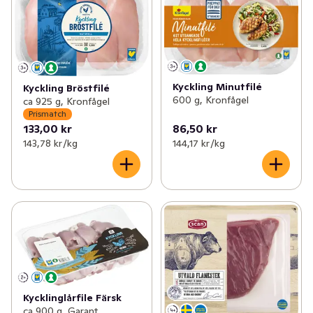
Kyckling Minutfilé
Kyckling Bröstfilé
600 g, Kronfågel
ca 925 g, Kronfågel
Prismatch
133,00 kr
86,50 kr
143,78 kr /kg
144,17 kr /kg
Kycklinglårfile Färsk
ca 900 g, Garant