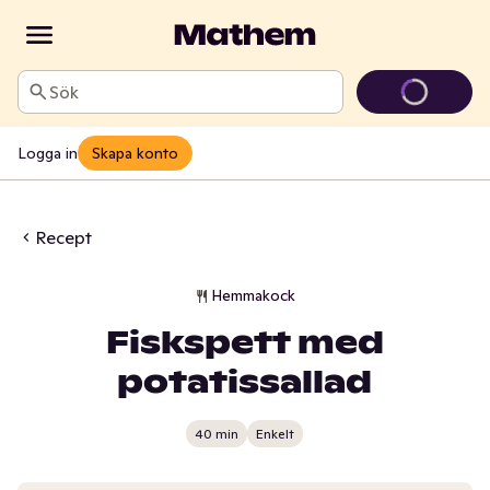
Sök
Logga in
Skapa konto
Recept
Hemmakock
Fiskspett med
potatissallad
40 min
Enkelt