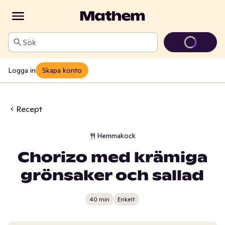
Sök
Logga in
Skapa konto
Recept
Hemmakock
Chorizo med krämiga
grönsaker och sallad
40 min
Enkelt