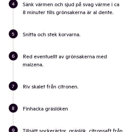
4
Sänk värmen och sjud på svag värme i ca
8 minuter tills grönsakerna är al dente.
5
Snitta och stek korvarna.
6
Red eventuellt av grönsakerna med
maizena.
7
Riv skalet från citronen.
8
Finhacka gräslöken
9
Tillsätt sockerärtor, gräslök, citronsaft från