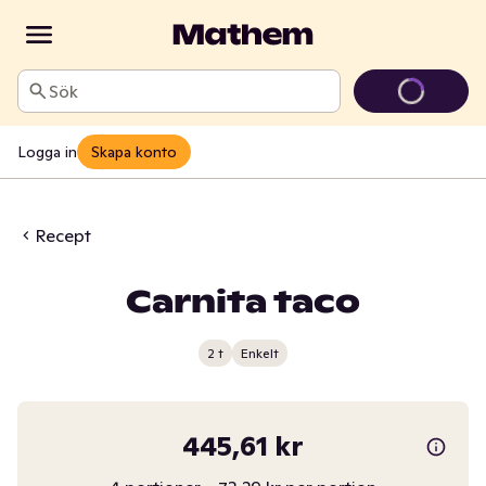
Sök
Logga in
Skapa konto
Recept
Carnita taco
2 t
Enkelt
445,61 kr