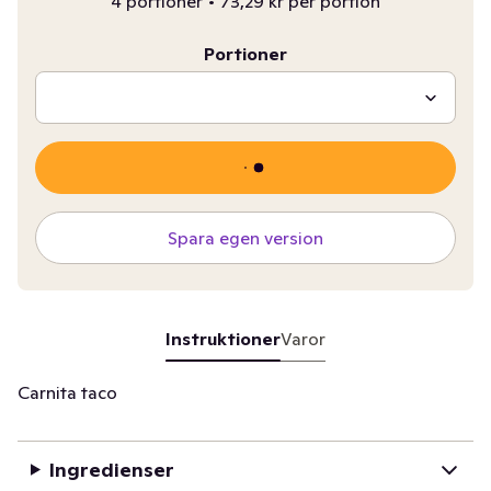
4 portioner
•
73,29 kr per portion
Portioner
Spara egen version
Instruktioner
Varor
Carnita taco
Ingredienser