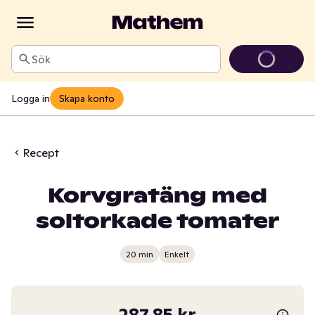
Sök
Logga in
Skapa konto
Recept
Korvgratäng med
soltorkade tomater
20 min
Enkelt
287,85 kr