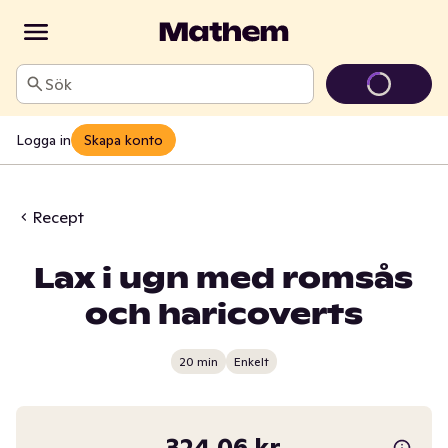
Sök
Logga in
Skapa konto
Recept
Lax i ugn med romsås
och haricoverts
20 min
Enkelt
324,06 kr