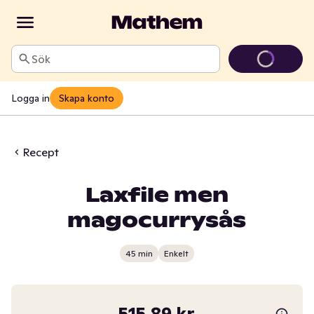
Sök
Logga in
Skapa konto
Recept
Laxfile men
magocurrysås
45 min
Enkelt
515,89 kr