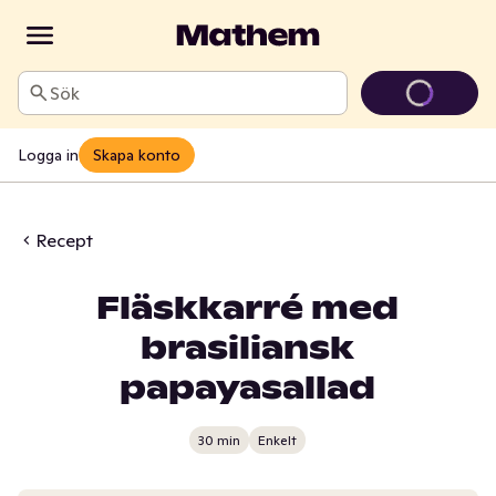
Sök
Logga in
Skapa konto
Recept
Fläskkarré med
brasiliansk
papayasallad
30 min
Enkelt