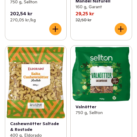
Mandel Naturell
750 g, Sellton
160 g, Garant
202,54 kr
29,25 kr
270,05 kr /kg
32,50 kr
Valnötter
750 g, Sellton
Cashewnötter Saltade
& Rostade
400 g, Eldorado