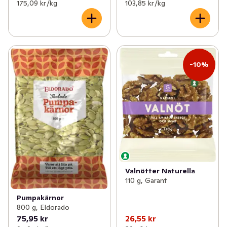
175,09 kr /kg
103,85 kr /kg
-10%
Valnötter Naturella
110 g, Garant
Pumpakärnor
800 g, Eldorado
75,95 kr
26,55 kr