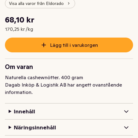
Visa alla varor från Eldorado
Styckpris: 170,25 kr /kg
68,10 kr
Nuvarande pris är: 68,10 kr
170,25 kr /kg
Lägg till i varukorgen
Om varan
Naturella cashewnötter. 400 gram
Dagab Inköp & Logistik AB har angett ovanstående
information.
Innehåll
Näringsinnehåll