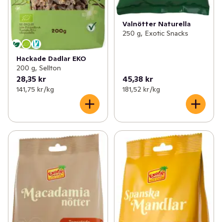
Valnötter Naturella
250 g, Exotic Snacks
Hackade Dadlar EKO
200 g, Sellton
28,35 kr
45,38 kr
141,75 kr /kg
181,52 kr /kg